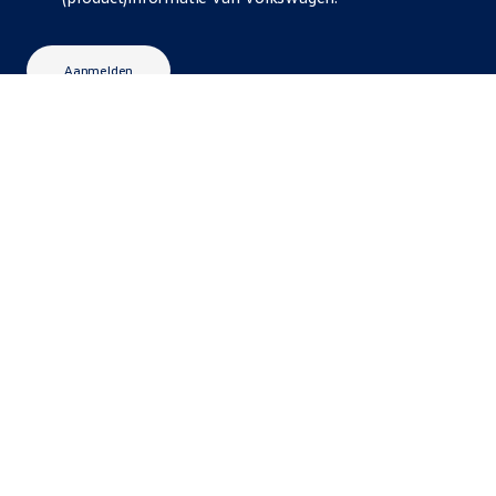
Aanmelden
Heb je vragen?
Neem contact op met onze klantenservice.
Volkswagen
Ma t/m za: 08:00 - 20:00
Telefoon:
088 - 0330109
Mail:
info@volkswagen.nl